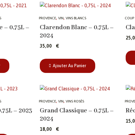
,
,
S
PROVENCE
VIN
VINS BLANCS
COUP
 – 0,75L –
Clarendon Blanc – 0,75L –
Cla
2024
25
35,00
€
r
Ajouter Au Panier
,
,
S
PROVENCE
VIN
VINS ROSÉS
PROV
,75L – 2023
Grand Classique – 0,75L –
Réc
2024
15
18,00
€