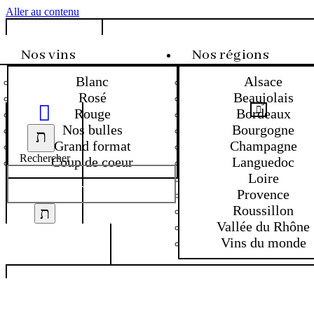
Aller au contenu
Nos vins
Nos régions
Blanc
Alsace
Rosé
Beaujolais
Rouge
Bordeaux
Nos bulles
Bourgogne
Grand format
Champagne
Rechercher
Coup de coeur
Languedoc
Loire
Provence
Roussillon
Vallée du Rhône
Vins du monde