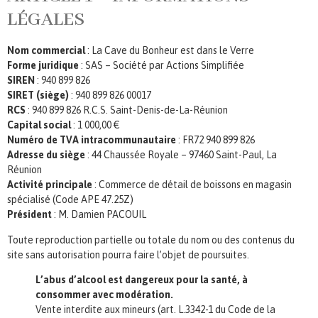
LÉGALES
Nom commercial
: La Cave du Bonheur est dans le Verre
Forme juridique
: SAS – Société par Actions Simplifiée
SIREN
: 940 899 826
SIRET (siège)
: 940 899 826 00017
RCS
: 940 899 826 R.C.S. Saint-Denis-de-La-Réunion
Capital social
: 1 000,00 €
Numéro de TVA intracommunautaire
: FR72 940 899 826
Adresse du siège
: 44 Chaussée Royale – 97460 Saint-Paul, La
Réunion
Activité principale
: Commerce de détail de boissons en magasin
spécialisé (Code APE 47.25Z)
Président
: M. Damien PACOUIL
Toute reproduction partielle ou totale du nom ou des contenus du
site sans autorisation pourra faire l’objet de poursuites.
L’abus d’alcool est dangereux pour la santé, à
consommer avec modération.
Vente interdite aux mineurs (art. L.3342-1 du Code de la