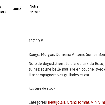
s
Notre
Autres
gions
histoire
137,00
€
Rouge, Morgon, Domaine Antoine Sunier, Beau
Note de dégustation : Le cru « star » du Beaujol
au nez et une belle matière en bouche, avec d
Il accompagnera vos grillades et cari.
Rupture de stock
Catégories
Beaujolais
,
Grand format
,
Vin
,
Vin