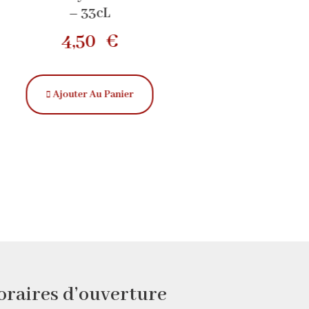
– 33cL
9,0
4,50
€
Ajouter Au
Ajouter Au Panier
oraires d’ouverture