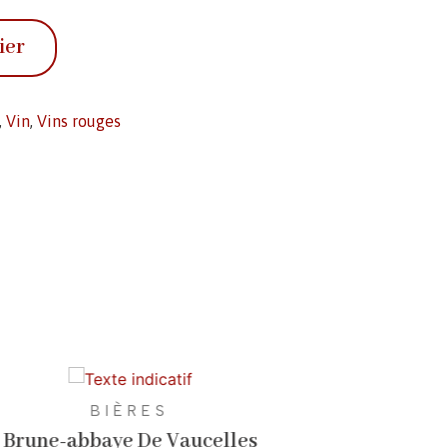
ier
,
Vin
,
Vins rouges
BIÈRES
BIÈR
Brune-abbaye De Vaucelles
Cocotte Smok