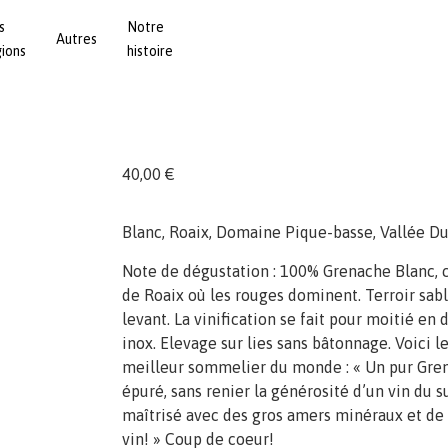
s
Notre
Autres
gions
histoire
40,00
€
Blanc, Roaix, Domaine Pique-basse, Vallée D
Note de dégustation : 100% Grenache Blanc, c
de Roaix où les rouges dominent. Terroir sabl
levant. La vinification se fait pour moitié e
inox. Elevage sur lies sans bâtonnage. Voici 
meilleur sommelier du monde : « Un pur Gre
épuré, sans renier la générosité d’un vin du 
maîtrisé avec des gros amers minéraux et de l
vin! » Coup de coeur!