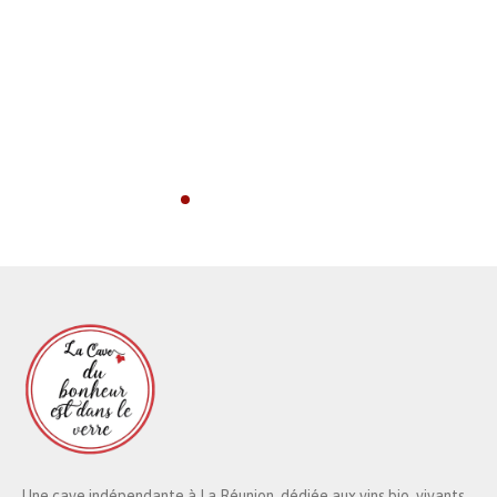
Une cave indépendante à La Réunion, dédiée aux vins bio, vivants