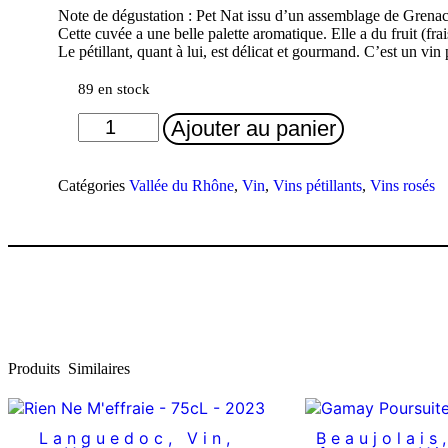
Note de dégustation : Pet Nat issu d’un assemblage de Grenach
Cette cuvée a une belle palette aromatique. Elle a du fruit (frais
Le pétillant, quant à lui, est délicat et gourmand. C’est un vin 
89 en stock
quantité
Ajouter au panier
de
Les
Bulles
Catégories
Vallée du Rhône
,
Vin
,
Vins pétillants
,
Vins rosés
De
La
Mordorée
-
75cL
-
2025
Produits
Similaires
Languedoc
,
Vin
,
Beaujolais