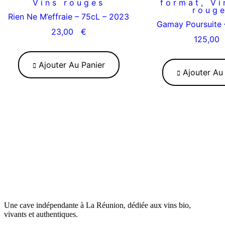
Vins rouges
format
,
Vi
roug
Rien Ne M’effraie – 75cL – 2023
Gamay Poursuite 
23,00
€
125,0
Ajouter Au Panier
Ajouter Au 
Une cave indépendante à La Réunion, dédiée aux vins bio,
vivants et authentiques.