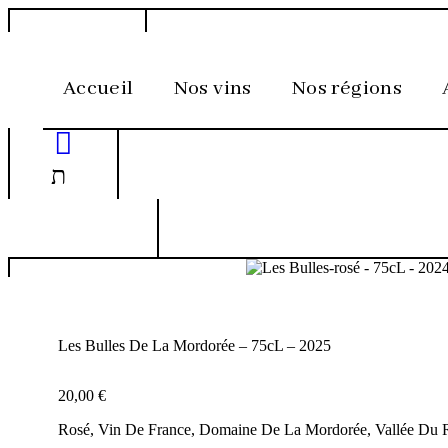
Aller
au
contenu
Accueil
Nos vins
Nos régions
Les Bulles De La Mordorée – 75cL – 2025
20,00
€
Rosé, Vin De France, Domaine De La Mordorée, Vallée Du 