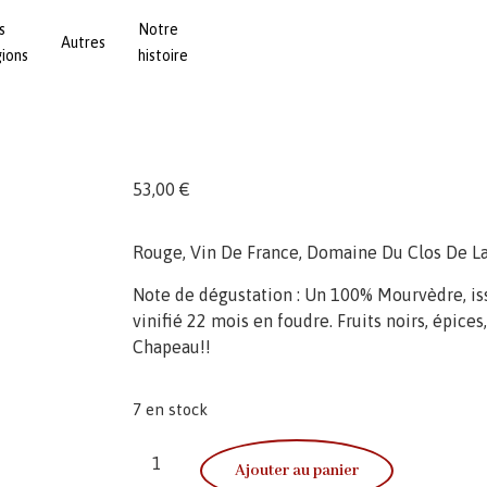
s
Notre
Autres
gions
histoire
53,00
€
Rouge, Vin De France, Domaine Du Clos De La
Note de dégustation : Un 100% Mourvèdre, iss
vinifié 22 mois en foudre. Fruits noirs, épices
Chapeau!!
7 en stock
Ajouter au panier