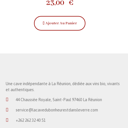
23,00
€
Ajouter Au Panier
Une cave indépendante à La Réunion, dédiée aux vins bio, vivants
et authentiques.
44 Chaussée Royale, Saint-Paul 97460 La Réunion
service@lacavedubonheurestdansleverre.com
+262 262 32 40 51