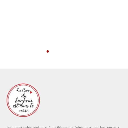
Une cave indépendante à La Réunion, dédiée aux vins bio, vivants