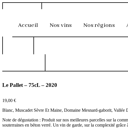
Aller
au
contenu
Accueil
Nos vins
Nos régions
Le Pallet – 75cL – 2020
19,00
€
Blanc, Muscadet Sèvre Et Maine, Domaine Mesnard-gaborit, Vallée D
Note de dégustation : Produit sur nos meilleures parcelles sur la comm
souterraines en béton verré. Un vin de garde, sur la complexité grâce à