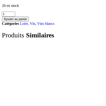
26 en stock
quantité
de
Ajouter au panier
Le
Catégories
Loire
,
Vin
,
Vins blancs
Pallet
-
Produits
Similaires
75cL
-
2020