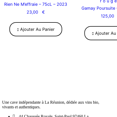
roug
Rien Ne M’effraie – 75cL – 2023
Gamay Poursuite 
23,00
€
125,0
Ajouter Au Panier
Ajouter Au 
Une cave indépendante à La Réunion, dédiée aux vins bio,
vivants et authentiques.
44 Chaussée Royale, Saint-Paul 97460 La