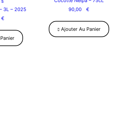
Cocotte Neipa – 75cL
es
– 3L – 2025
90,00
€
0
€
Ajouter Au Panier
Panier