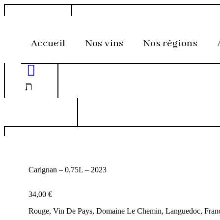
Aller
au
contenu
Accueil
Nos vins
Nos régions
Carignan – 0,75L – 2023
34,00
€
Rouge, Vin De Pays, Domaine Le Chemin, Languedoc, Fran