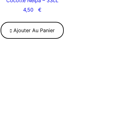
Cocotte Neipa – 33cL
4,50
€
Ajouter Au Panier