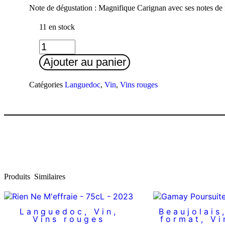
Note de dégustation : Magnifique Carignan avec ses notes de fr
11 en stock
quantité
de
Ajouter au panier
Carignan
-
0,75L
Catégories
Languedoc
,
Vin
,
Vins rouges
-
2023
Produits
Similaires
Languedoc
,
Vin
,
Beaujolais
Vins rouges
format
,
Vi