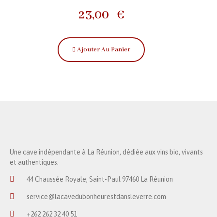
23,00
€
Ajouter Au Panier
Une cave indépendante à La Réunion, dédiée aux vins bio, vivants
et authentiques.
44 Chaussée Royale, Saint-Paul 97460 La Réunion
service@lacavedubonheurestdansleverre.com
+262 262 32 40 51