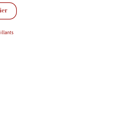
ier
illants